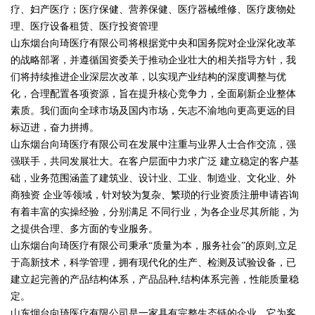
疗、妇产医疗；医疗保健、营养保健、医疗器械维修、医疗废物处
理、医疗设备租赁、医疗投资管理
山东烟台向琦医疗有限公司将根据党中央和国务院对企业深化改革
的战略部署，并遵循国资委关于推动企业壮大的相关指导方针，我
们将持续推进企业深层次改革，以实现产业结构的深度调整与优
化，合理配置各项资源，旨在提升核心竞争力，全面刷新企业整体
素质。我们面向全球市场及国内市场，矢志不渝地向更高更远的目
标迈进，奋力拼搏。
山东烟台向琦医疗有限公司在发展中注重与业界人士合作交流，强
强联手，共同发展壮大。在客户层面中力求广泛 建立稳定的客户基
础，业务范围涵盖了建筑业、设计业、工业、制造业、文化业、外
商独资 企业等领域，针对较为复杂、繁琐的行业资质注册申请咨询
有着丰富的实操经验，分别满足 不同行业，为各企业尽其所能，为
之提供合理、多方面的专业服务。
山东烟台向琦医疗有限公司秉承“质量为本，服务社会”的原则,立足
于高新技术，科学管理，拥有现代化的生产、检测及试验设备，已
建立起完善的产品结构体系，产品品种,结构体系完善，性能质量稳
定。
山东烟台向琦医疗有限公司是一家具有完整生态链的企业，它为客